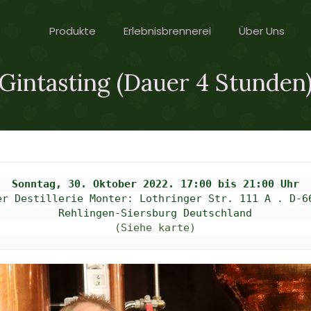
Produkte
Erlebnisbrennerei
Über Uns
Gintasting (Dauer 4 Stunden
er Destillerie Monter: 
Lothringer Str. 111 A . D-66
(Siehe karte)