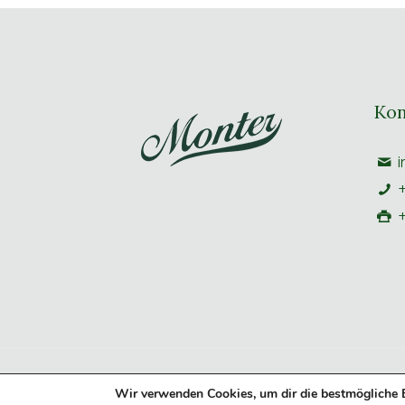
Kon
i
+
+
© 2023 MONTER GENUSSBRENNEREI
|
Impre
Wir verwenden Cookies, um dir die bestmögliche E