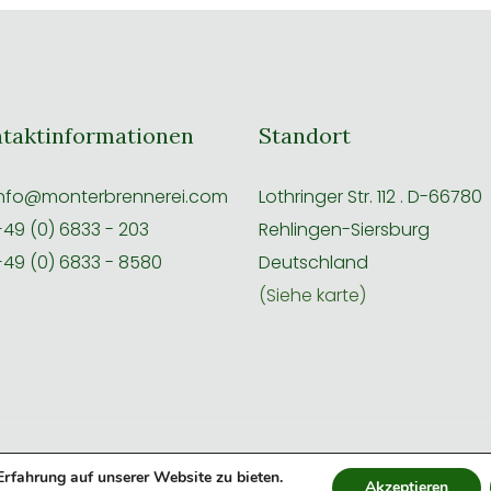
taktinformationen
Standort
nfo@monterbrennerei.com
Lothringer Str. 112 . D-66780
49 (0) 6833 - 203
Rehlingen-Siersburg
49 (0) 6833 - 8580
Deutschland
(Siehe karte)
ssum
|
AGB
|
Datenschutz
|
Widerruf
|
Entworfen von Infomeik
|
rfahrung auf unserer Website zu bieten.
Akzeptieren