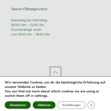
Unsere Öffnungszeiten
Dienstag bis Samstag:
09:00 Uhr – 12:00 Uhr,
Donnerstags auch
von 14:00 Uhr – 18:00 Uhr
Wir verwenden Cookies, um dir die bestmögliche Erfahrung auf
© 2023 MONTER GENUSSBRENNEREI
|
Impressum
|
AGB
|
unserer Website zu bieten.
Datenschutz
|
Widerruf
|
Entworfen von Infomeik
|
You can find out more about which cookies we are using or
switch them off in
settings
.
GDPR Co
Akzeptieren
Ablehnen
Einstellungen