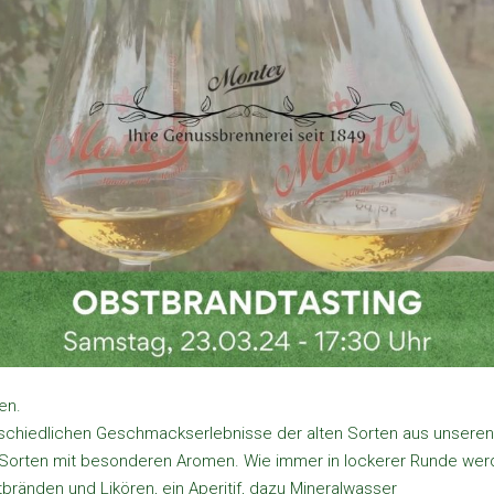
en.
erschiedlichen Geschmackserlebnisse der alten Sorten aus unseren
e Sorten mit besonderen Aromen. Wie immer in lockerer Runde wer
bränden und Likören, ein Aperitif, dazu Mineralwasser