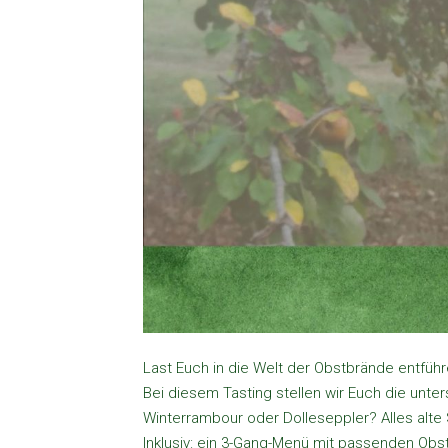
Last Euch in die Welt der Obstbrände entführ
Bei diesem Tasting stellen wir Euch die unt
Winterrambour oder Dolleseppler? Alles alt
Inklusiv: ein 3-Gang-Menü mit passenden Obst