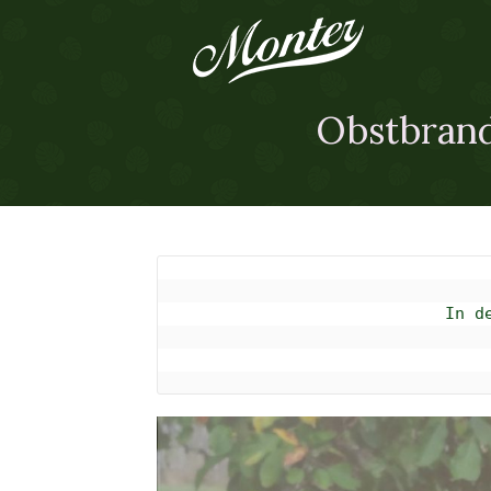
Obstbrandt
In d