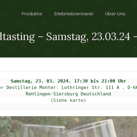
Produkte
Erlebnisbrennerei
Über Uns
asting – Samstag, 23.03.24 
er Destillerie Monter: 
Lothringer Str. 111 A . D-66
(Siehe karte)