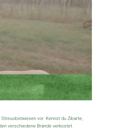
 Streuobstwiesen vor. Kennst du Zibarte,
den verschiedene Brände verkostet.