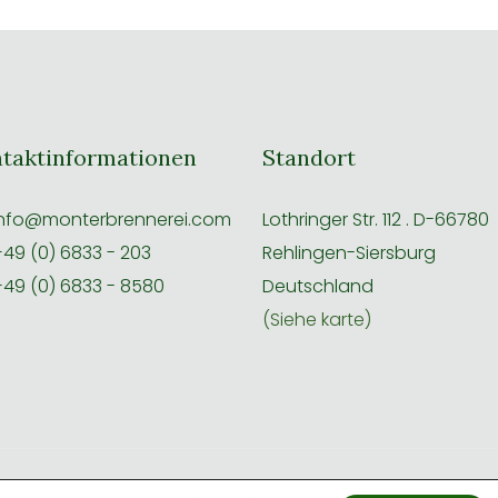
taktinformationen
Standort
nfo@monterbrennerei.com
Lothringer Str. 112 . D-66780
49 (0) 6833 - 203
Rehlingen-Siersburg
49 (0) 6833 - 8580
Deutschland
(Siehe karte)
ssum
|
AGB
|
Datenschutz
|
Widerruf
|
Entworfen von Infomeik
|