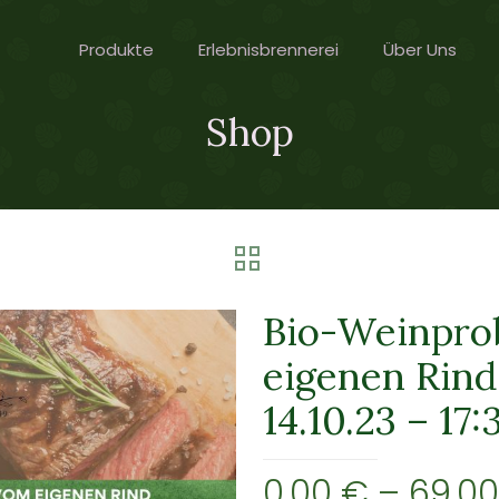
Produkte
Erlebnisbrennerei
Über Uns
Shop
Bio-Weinprob
eigenen Rind
14.10.23 – 17
0,00
€
–
69,0