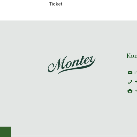
Ticket
Kon
i
+
+