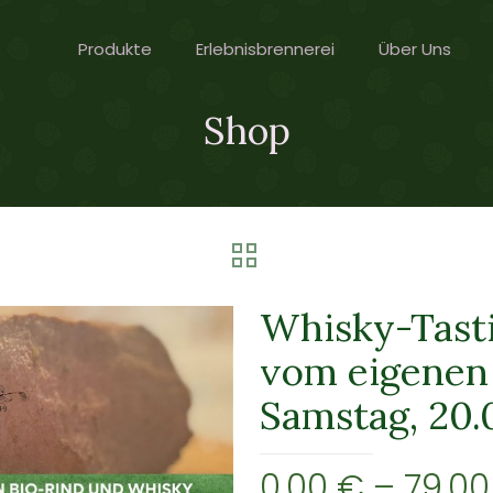
Produkte
Erlebnisbrennerei
Über Uns
Shop
Whisky-Tasti
vom eigenen 
Samstag, 20.0
0,00
€
–
79,0