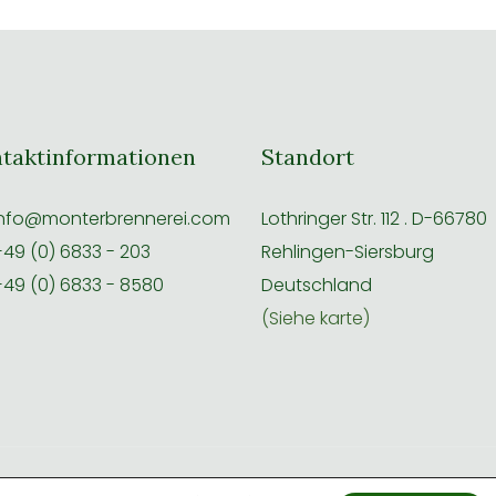
taktinformationen
Standort
nfo@monterbrennerei.com
Lothringer Str. 112 . D-66780
49 (0) 6833 - 203
Rehlingen-Siersburg
49 (0) 6833 - 8580
Deutschland
(Siehe karte)
ssum
|
AGB
|
Datenschutz
|
Widerruf
|
Entworfen von Infomeik
|