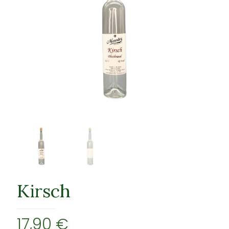
Kirsch
17,90
€