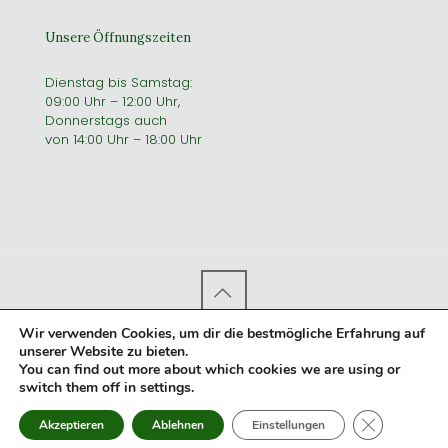
Unsere Öffnungszeiten
Dienstag bis Samstag:
09:00 Uhr – 12:00 Uhr,
Donnerstags auch
von 14:00 Uhr – 18:00 Uhr
Wir verwenden Cookies, um dir die bestmögliche Erfahrung auf
© 2023 MONTER GENUSSBRENNEREI
|
Impressum
|
AGB
|
unserer Website zu bieten.
Datenschutz
|
Widerruf
|
Entworfen von Infomeik
|
You can find out more about which cookies we are using or
switch them off in
settings
.
GDPR Co
Akzeptieren
Ablehnen
Einstellungen