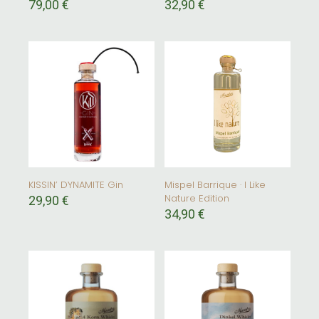
79,00
€
32,90
€
KISSIN’ DYNAMITE Gin
Mispel Barrique · I Like
Nature Edition
29,90
€
34,90
€