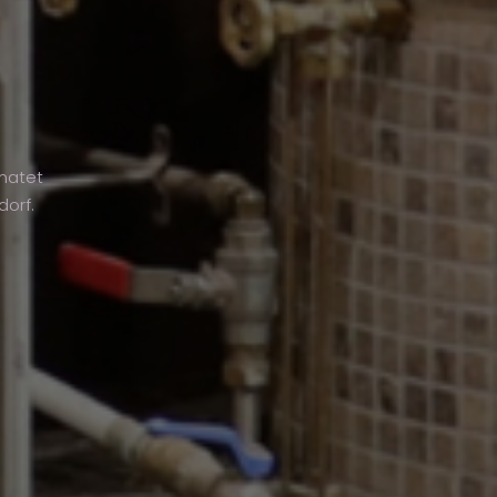
imatet
dorf.